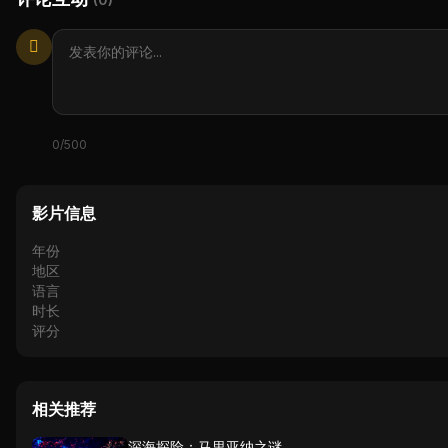
0/500
影片信息
年份
地区
语言
时长
评分
相关推荐
深海探险：马里亚纳之谜