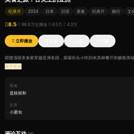
纪录片
2024
日本
日语
美食
纪录片
旅行
文
8.5
98.8万次播放
6.5万
4.3万
立即播放
收藏
分享
下载
跟随顶级美食家穿越亚洲各国，探索街头小吃到米其林餐厅的极致美
展开更多
导演
是枝裕和
主演
小栗旬
评论互动
(0)