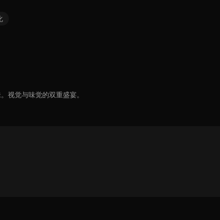
化
味。视觉与味觉的双重盛宴。