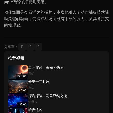
面中依然保持视觉美感。
动作场面是今石洋之的招牌，本次他引入了动作捕捉技术辅
助关键帧动画，使得打斗场面既有手绘的张力，又具备真实
的物理感。
分享至：
推荐视频
星际穿越：未知的边界
科幻
2:49:00
长安十二时辰
剧集
45:00
深海探险：马里亚纳之谜
纪录片
1:32:00
暗夜追凶